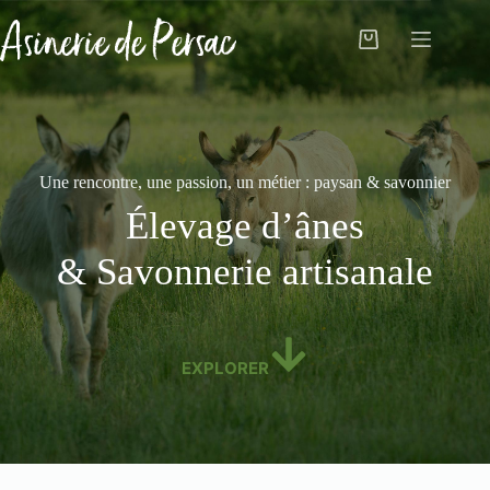
Passer
au
Panier
contenu
d’achat
Une rencontre, une passion, un métier : paysan & savonnier
Élevage d’ânes
& Savonnerie artisanale
EXPLORER